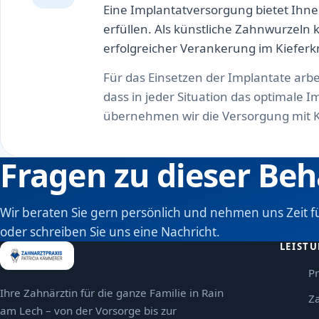
Eine Implantatversorgung bietet Ihne
erfüllen. Als künstliche Zahnwurzeln
erfolgreicher Verankerung im Kieferk
Für das Einsetzen der Implantate arbe
dass in jeder Situation das optimale
übernehmen wir die Versorgung mit 
Fragen zu dieser Be
Wir beraten Sie gern persönlich und nehmen uns Zeit fü
oder schreiben Sie uns eine Nachricht.
LEIST
P
Ihre Zahnärztin für die ganze Familie in Rain
Z
am Lech – von der Vorsorge bis zur