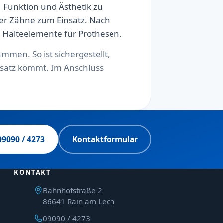
 Funktion und Ästhetik zu
der Zähne zum Einsatz. Nach
s Halteelemente für Prothesen.
mmen. So ist sichergestellt,
nsatz kommt. Im Anschluss
09090 / 4273
Kontaktformular
KONTAKT
Bahnhofstraße 2
86641 Rain am Lech
09090 / 4273